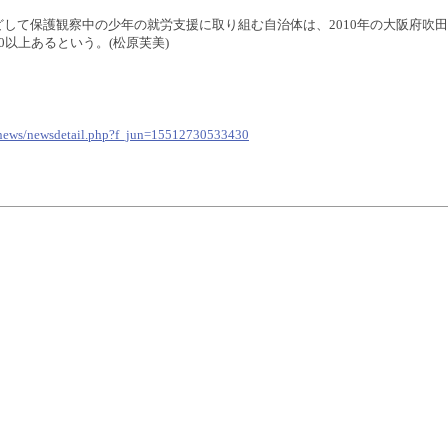
して保護観察中の少年の就労支援に取り組む自治体は、2010年の大阪府吹
0以上あるという。(松原芙美)
p/news/newsdetail.php?f_jun=15512730533430