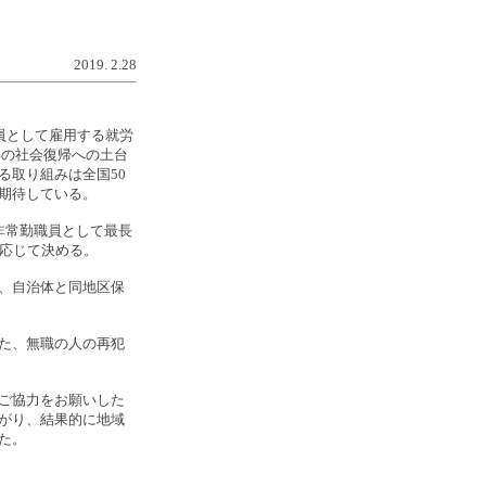
2019. 2.28
員として雇用する就労
年の社会復帰への土台
る取り組みは全国50
期待している。
非常勤職員として最長
に応じて決める。
、自治体と同地区保
た、無職の人の再犯
ご協力をお願いした
がり、結果的に地域
た。