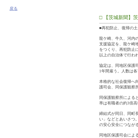
戻る
□ 【茨城新聞】
■再犯防止、復帰の土
龍ケ崎、牛久、河内
支援協定を、龍ケ崎地
をつくり、再犯防止
以上の自治体で行わ
協定は、同地区保護
1年間雇う。人数は
本格的な社会復帰へ
護司会、同保護観察
同保護観察所による
率は有職者の約3倍
締結式が同日、同町
い」などとあいさつ
の安心安全につなが
同地区保護司会による