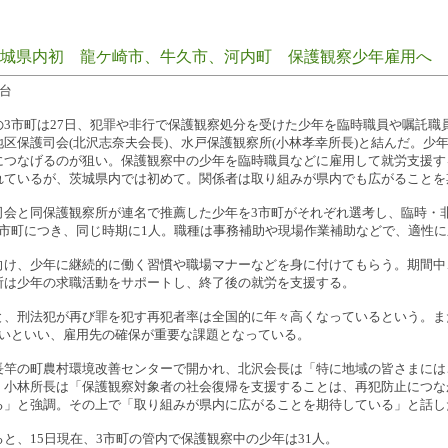
茨城県内初 龍ケ崎市、牛久市、河内町 保護観察少年雇用へ
台
の3市町は27日、犯罪や非行で保護観察処分を受けた少年を臨時職員や嘱託職
区保護司会(北沢志奈夫会長)、水戸保護観察所(小林孝幸所長)と結んだ。少
につなげるのが狙い。保護観察中の少年を臨時職員などに雇用して就労支援す
れているが、茨城県内では初めて。関係者は取り組みが県内でも広がることを
司会と同保護観察所が連名で推薦した少年を3市町がそれぞれ選考し、臨時・
各市町につき、同じ時期に1人。職種は事務補助や現場作業補助などで、適性
向け、少年に継続的に働く習慣や職場マナーなどを身に付けてもらう。期間中
所は少年の求職活動をサポートし、終了後の就労を支援する。
と、刑法犯が再び罪を犯す再犯者率は全国的に年々高くなっているという。ま
高いといい、雇用先の確保が重要な課題となっている。
長竿の町農村環境改善センターで開かれ、北沢会長は「特に地域の皆さまには
。小林所長は「保護観察対象者の社会復帰を支援することは、再犯防止につな
る」と強調。その上で「取り組みが県内に広がることを期待している」と話し
と、15日現在、3市町の管内で保護観察中の少年は31人。