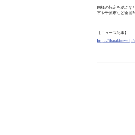
同様の協定を結ぶなど
市や千葉市など全国5
【ニュース記事】
https://ibarakinews.j